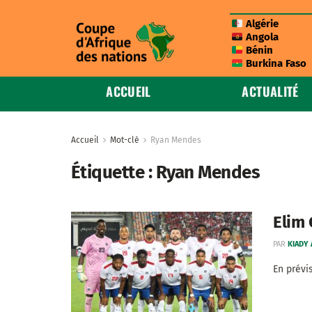
Algérie
Angola
Bénin
Burkina Faso
ACCUEIL
ACTUALITÉ
Accueil
Mot-clé
Ryan Mendes
Étiquette :
Ryan Mendes
Elim 
PAR
KIADY
En prévi