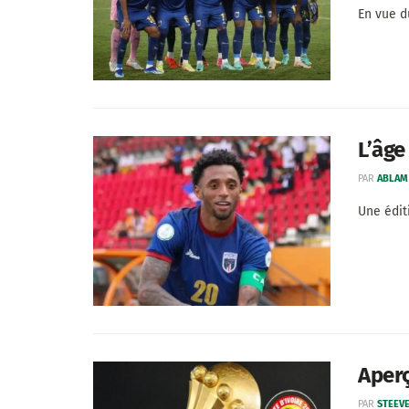
En vue d
L’âge
PAR
ABLAM
Une édit
Aperç
PAR
STEEVE