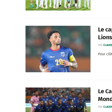
Le ca
Lion
PAR
CLAUDI
Pour clô
Le Ca
Mond
PAR
CLAUDI