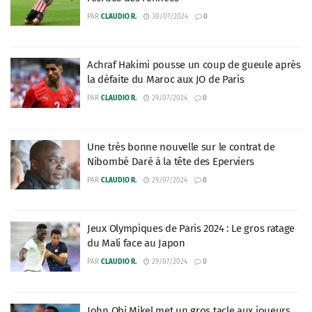
PAR
CLAUDIO R.
30/07/2024
0
Achraf Hakimi pousse un coup de gueule après
la défaite du Maroc aux JO de Paris
PAR
CLAUDIO R.
29/07/2024
0
Une très bonne nouvelle sur le contrat de
Nibombé Daré à la tête des Eperviers
PAR
CLAUDIO R.
29/07/2024
0
Jeux Olympiques de Paris 2024 : Le gros ratage
du Mali face au Japon
PAR
CLAUDIO R.
29/07/2024
0
John Obi Mikel met un gros tacle aux joueurs