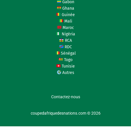
Gabon
Ghana
Guinée
Mali
Maroc
Nigéria
RCA
RDC
Sénégal
Togo
Tunisie
Autres
Contactez-nous
coupedafriquedesnations.com © 2026