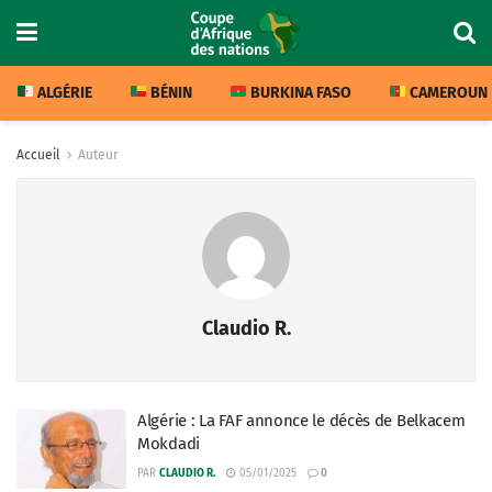
ALGÉRIE
BÉNIN
BURKINA FASO
CAMEROUN
Accueil
Auteur
Claudio R.
Algérie : La FAF annonce le décès de Belkacem
Mokdadi
PAR
CLAUDIO R.
05/01/2025
0