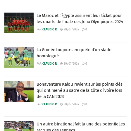
Le Maroc et l’Égypte assurent leur ticket pour
les quarts de finale des Jeux Olympiques 2024
PAR
CLAUDIO R.
30/07/2024
0
La Guinée toujours en quête d’un stade
homologué
PAR
CLAUDIO R.
30/07/2024
0
Bonaventure Kalou revient sur les points clés
qui ont mené au sacre de la Côte d’Ivoire lors
de la CAN 2023
PAR
CLAUDIO R.
30/07/2024
0
Un autre binational fait la une des potentielles
recrues des Fennecs