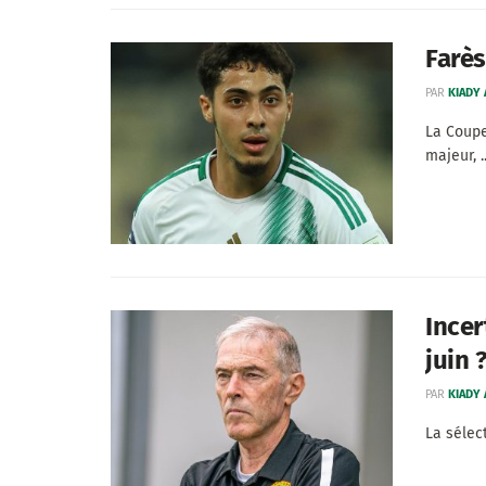
Farès
PAR
KIADY
La Coupe
majeur, ..
Incer
juin 
PAR
KIADY
La sélec