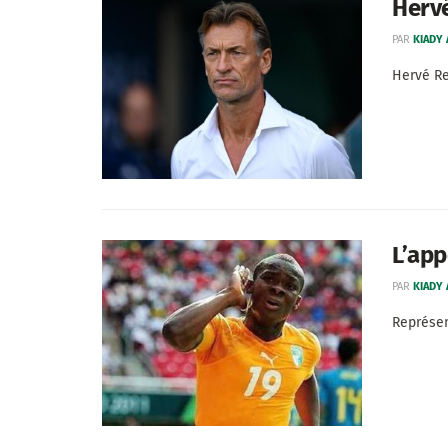
Hervé
PAR
KIADY
Hervé Re
L’app
PAR
KIADY
Représen