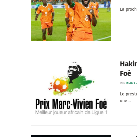
La proch
Hakim
Foé
PAR
KIADY
Le prest
une ...