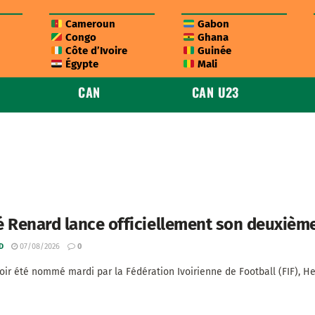
Cameroun
Gabon
Congo
Ghana
Côte d’Ivoire
Guinée
Égypte
Mali
CAN
CAN U23
 Renard lance officiellement son deuxièm
D
07/08/2026
0
oir été nommé mardi par la Fédération Ivoirienne de Football (FIF), Her