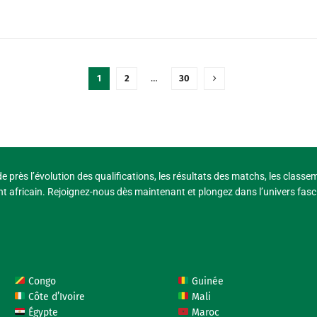
1
2
…
30
e près l’évolution des qualifications, les résultats des matchs, les classe
t africain. Rejoignez-nous dès maintenant et plongez dans l’univers fasci
Congo
Guinée
Côte d’Ivoire
Mali
Égypte
Maroc