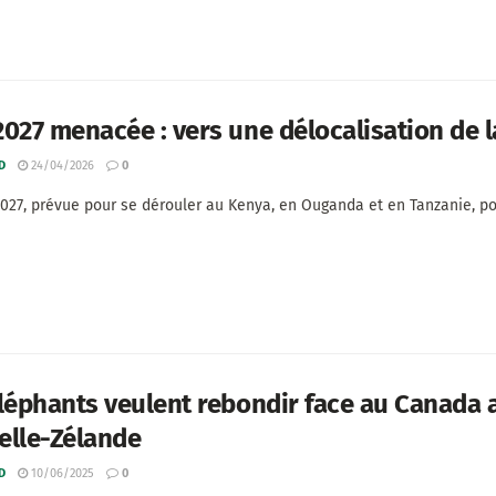
027 menacée : vers une délocalisation de l
D
24/04/2026
0
027, prévue pour se dérouler au Kenya, en Ouganda et en Tanzanie, pou
léphants veulent rebondir face au Canada a
elle-Zélande
D
10/06/2025
0