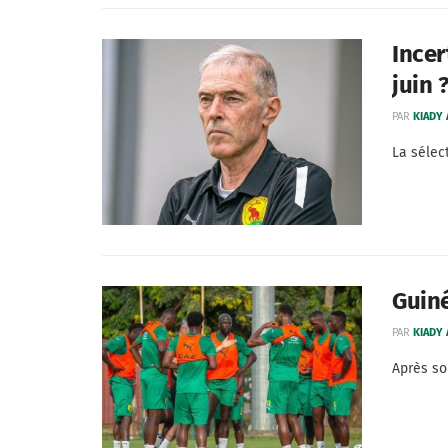
Incer
juin 
PAR
KIADY
La sélec
Guiné
PAR
KIADY
Après so