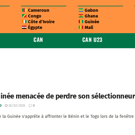
Cameroun
Gabon
Congo
Ghana
Côte d’Ivoire
Guinée
Égypte
Mali
CAN
CAN U23
inée menacée de perdre son sélectionneur 
D
26/02/2026
0
 la Guinée s'apprête à affronter le Bénin et le Togo lors de la fenêtre F