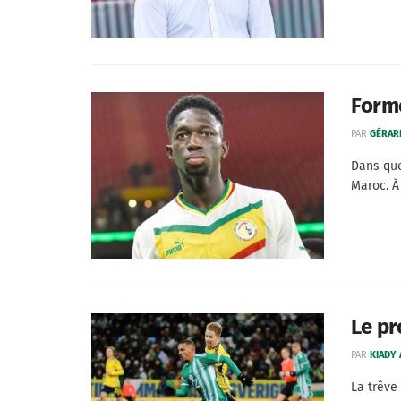
Formo
PAR
GÉRAR
Dans que
Maroc. À .
Le pr
PAR
KIADY
La trêve 