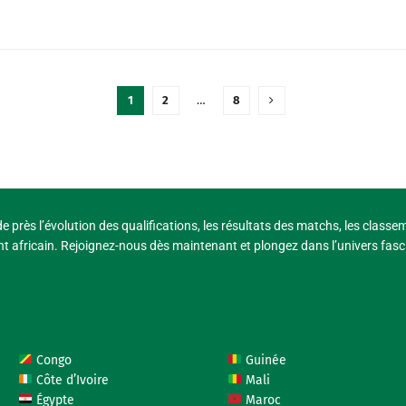
1
2
…
8
e près l’évolution des qualifications, les résultats des matchs, les classe
t africain. Rejoignez-nous dès maintenant et plongez dans l’univers fasci
Congo
Guinée
Côte d’Ivoire
Mali
Égypte
Maroc