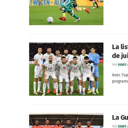
La li
de ju
PAR
KIADY
Avec l'a
programm
La Gu
PAR
KIADY