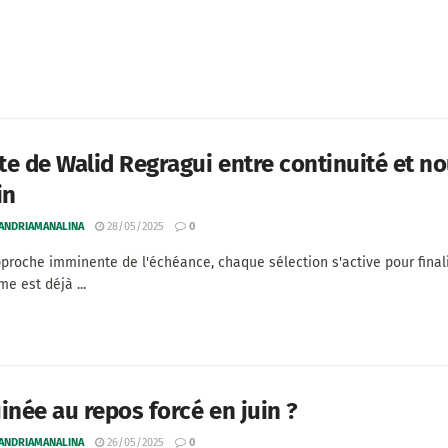
ste de Walid Regragui entre continuité et n
in
 ANDRIAMANALINA
28/05/2025
0
pproche imminente de l'échéance, chaque sélection s'active pour finali
e est déjà ...
inée au repos forcé en juin ?
 ANDRIAMANALINA
26/05/2025
0