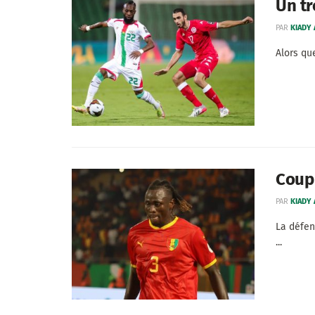
Un tr
PAR
KIADY
Alors qu
Coup 
PAR
KIADY
La défen
...