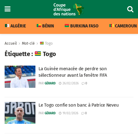
ALGÉRIE
BÉNIN
BURKINA FASO
CAMEROUN
Accueil
Mot-clé
Togo
Étiquette :
Togo
La Guinée menacée de perdre son
sélectionneur avant la fenêtre FIFA
PAR
GÉRARD
26/02/2026
0
Le Togo confie son banc à Patrice Neveu
PAR
GÉRARD
19/02/2026
0