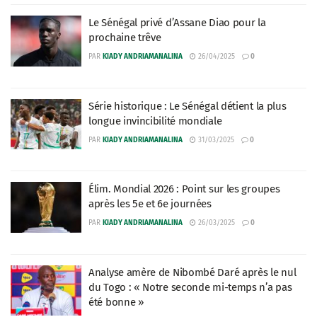
Le Sénégal privé d’Assane Diao pour la
prochaine trêve
PAR
KIADY ANDRIAMANALINA
26/04/2025
0
Série historique : Le Sénégal détient la plus
longue invincibilité mondiale
PAR
KIADY ANDRIAMANALINA
31/03/2025
0
Élim. Mondial 2026 : Point sur les groupes
après les 5e et 6e journées
PAR
KIADY ANDRIAMANALINA
26/03/2025
0
Analyse amère de Nibombé Daré après le nul
du Togo : « Notre seconde mi-temps n’a pas
été bonne »