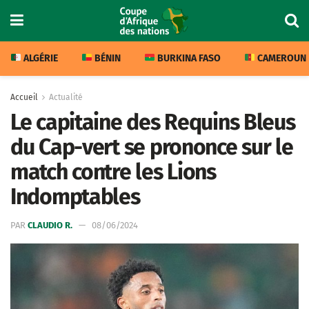
ALGÉRIE
BÉNIN
BURKINA FASO
CAMEROUN
Accueil
Actualité
Le capitaine des Requins Bleus
du Cap-vert se prononce sur le
match contre les Lions
Indomptables
PAR
CLAUDIO R.
08/06/2024