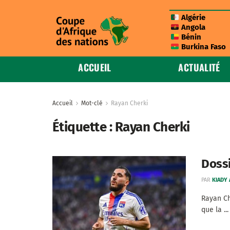
Algérie
Angola
Bénin
Burkina Faso
ACCUEIL
ACTUALITÉ
Accueil
Mot-clé
Rayan Cherki
Étiquette :
Rayan Cherki
Dossi
PAR
KIADY
Rayan Ch
que la ...