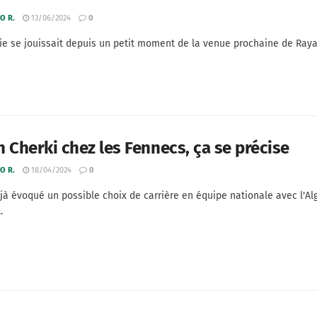
O R.
13/06/2024
0
érie se jouissait depuis un petit moment de la venue prochaine de Rayan
 Cherki chez les Fennecs, ça se précise
O R.
18/04/2024
0
jà évoqué un possible choix de carrière en équipe nationale avec l'Alg
.