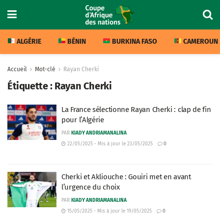
ALGÉRIE
BÉNIN
BURKINA FASO
CAMEROUN
Accueil
Mot-clé
Rayan Cherki
Étiquette :
Rayan Cherki
La France sélectionne Rayan Cherki : clap de fin
pour l’Algérie
PAR
KIADY ANDRIAMANALINA
22/05/2025 - Mis à jour le 23/05/2025
0
Cherki et Akliouche : Gouiri met en avant
l’urgence du choix
PAR
KIADY ANDRIAMANALINA
15/05/2025 - Mis à jour le 19/05/2025
0