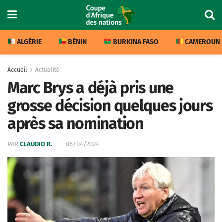
ALGÉRIE
BÉNIN
BURKINA FASO
CAMEROUN
Accueil
Actualité
Marc Brys a déjà pris une
grosse décision quelques jours
après sa nomination
PAR
CLAUDIO R.
06/04/2024