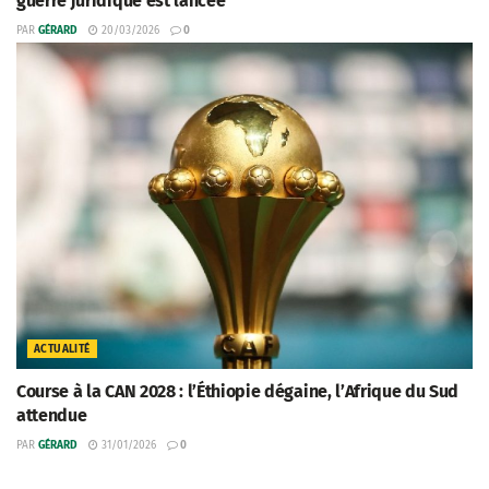
guerre juridique est lancée
PAR
GÉRARD
20/03/2026
0
ACTUALITÉ
Course à la CAN 2028 : l’Éthiopie dégaine, l’Afrique du Sud
attendue
PAR
GÉRARD
31/01/2026
0