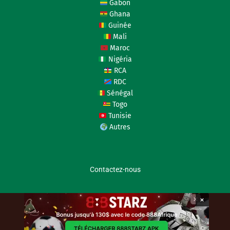
Gabon
Ghana
Guinée
Mali
Maroc
Nigéria
RCA
RDC
Sénégal
Togo
Tunisie
Autres
Contactez-nous
×
coupedafriquedesnations.com © 2026