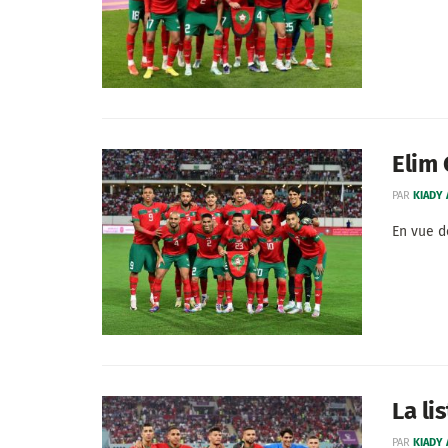
Elim 
PAR
KIADY
En vue d
La li
PAR
KIADY