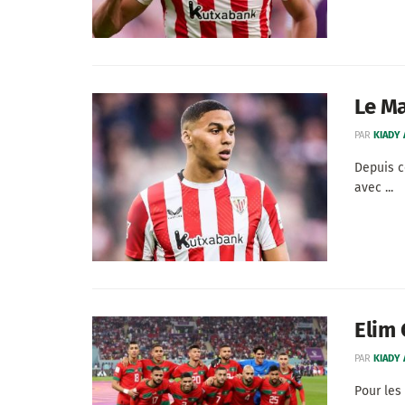
Le Ma
PAR
KIADY
Depuis c
avec ...
Elim 
PAR
KIADY
Pour les