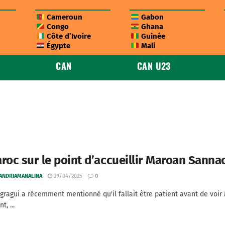
Cameroun
Gabon
Congo
Ghana
Côte d’Ivoire
Guinée
Égypte
Mali
CAN
CAN U23
roc sur le point d’accueillir Maroan Sanna
 ANDRIAMANALINA
29/04/2025
0
gragui a récemment mentionné qu'il fallait être patient avant de voir 
, ...