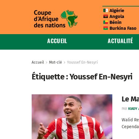
Algérie
Angola
Bénin
Burkina Faso
ACCUEIL
ACTUALITÉ
Accueil
Mot-clé
Youssef En-Nesyri
Étiquette :
Youssef En-Nesyri
Le Ma
PAR
KIADY
Walid Re
Cependant