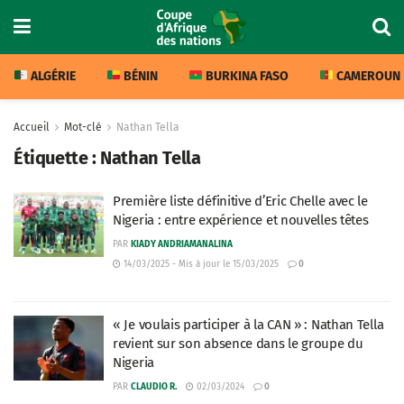
ALGÉRIE
BÉNIN
BURKINA FASO
CAMEROUN
Accueil
Mot-clé
Nathan Tella
Étiquette :
Nathan Tella
Première liste définitive d’Eric Chelle avec le
Nigeria : entre expérience et nouvelles têtes
PAR
KIADY ANDRIAMANALINA
14/03/2025 - Mis à jour le 15/03/2025
0
« Je voulais participer à la CAN » : Nathan Tella
revient sur son absence dans le groupe du
Nigeria
PAR
CLAUDIO R.
02/03/2024
0