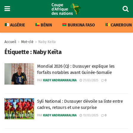
ALGÉRIE
BÉNIN
BURKINA FASO
CAMEROUN
Accueil
Mot-clé
Naby Keïta
Étiquette :
Naby Keïta
Mondial 2026 (Q) : Dussuyer explique les
forfaits notables avant Guinée-Somalie
PAR
KIADY ANDRIAMANALINA
21/03/2025
0
Syli National : Dussuyer dévoile sa liste entre
cadres, retours et une surprise
PAR
KIADY ANDRIAMANALINA
13/03/2025
0