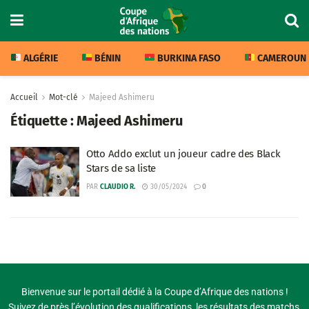
ALGÉRIE
BÉNIN
BURKINA FASO
CAMEROUN
Accueil
Mot-clé
Majeed Ashimeru
Étiquette :
Majeed Ashimeru
Otto Addo exclut un joueur cadre des Black
Stars de sa liste
PAR
CLAUDIO R.
30/05/2024
0
Bienvenue sur le portail dédié à la Coupe d’Afrique des nations !
Suivez de près l’évolution des qualifications, les résultats des matchs,