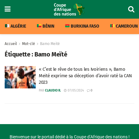
ALGÉRIE
BÉNIN
BURKINA FASO
CAMEROUN
Accueil
Mot-clé
Bamo Meïté
Étiquette :
Bamo Meïté
« C’est le rêve de tous les Ivoiriens », Bamo
Meïté exprime sa déception d’avoir raté la CAN
2023
PAR
CLAUDIO R.
07/05/2024
0
Bienvenue sur le portail dédié à la Coupe d’Afrique des nations !