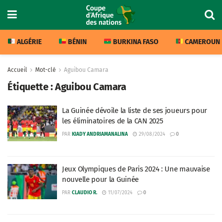
ALGÉRIE
BÉNIN
BURKINA FASO
CAMEROUN
Accueil
Mot-clé
Aguibou Camara
Étiquette :
Aguibou Camara
La Guinée dévoile la liste de ses joueurs pour
les éliminatoires de la CAN 2025
PAR
KIADY ANDRIAMANALINA
29/08/2024
0
Jeux Olympiques de Paris 2024 : Une mauvaise
nouvelle pour la Guinée
PAR
CLAUDIO R.
11/07/2024
0