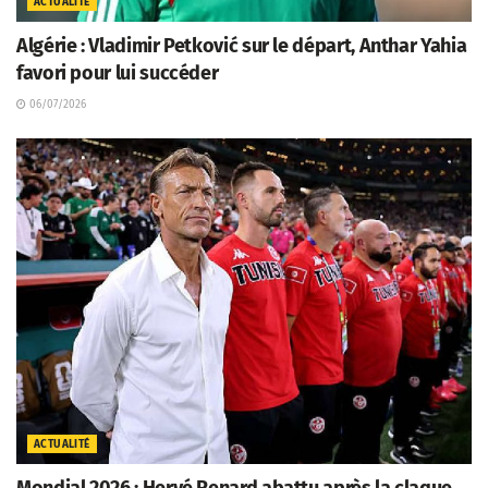
ACTUALITÉ
Algérie : Vladimir Petković sur le départ, Anthar Yahia
favori pour lui succéder
06/07/2026
ACTUALITÉ
Mondial 2026 : Hervé Renard abattu après la claque