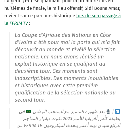
l’Algérie (1-0). Se qualifiant pour la première fois en
huitièmes de finale, le milieu offensif, Sidi Bouna Amar,
revient sur ce parcours historique
lors de son passage à
la
FFRIM
TV
:
La Coupe d’Afrique des Nations en Côte
d’Ivoire a été pour moi la porte qui m’a fait
découvrir au monde et révélé la sélection
nationale. Car nous avons réalisé un
exploit historique en se qualifiant au
deuxième tour. Ces moments sont
indescriptibles. Des moments inoubliables
et historiques avec cette première
qualification de la sélection nationale au
second tour.
في
بعد ظهوره المتميز مع المنتخب الوطني
|
بطولة كأس أفريقيا للأمم 2023 بكوت ديفوار المهاجم
الرائع سيدي بونه أعمر يتحدث لميكروفون FFRIM TV عن