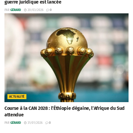
guerre juridique est lancée
PAR
GÉRARD
20/03/2026
0
ACTUALITÉ
Course à la CAN 2028 : l’Éthiopie dégaine, l’Afrique du Sud
attendue
PAR
GÉRARD
31/01/2026
0