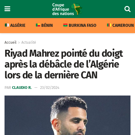
ALGÉRIE
BÉNIN
BURKINA FASO
CAMEROUN
Accueil
Actualité
Riyad Mahrez pointé du doigt
après la débâcle de l’Algérie
lors de la dernière CAN
PAR
CLAUDIO R.
23/02/2024