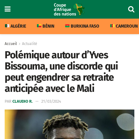
ALGÉRIE
BÉNIN
BURKINA FASO
CAMEROUN
Accueil
Actualité
Polémique autour d’Yves
Bissouma, une discorde qui
peut engendrer sa retraite
anticipée avec le Mali
PAR
CLAUDIO R.
21/03/2024