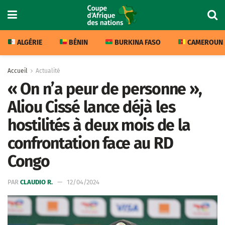
ALGÉRIE
BÉNIN
BURKINA FASO
CAMEROUN
Accueil
Actualité
« On n’a peur de personne »,
Aliou Cissé lance déjà les
hostilités à deux mois de la
confrontation face au RD
Congo
PAR
CLAUDIO R.
12/04/2024