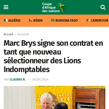
ALGÉRIE
BÉNIN
BURKINA FASO
CAMEROUN
Accueil
Actualité
Marc Brys signe son contrat en
tant que nouveau
sélectionneur des Lions
Indomptables
PAR
CLAUDIO R.
09/04/2024