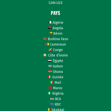
CAN U23
PAYS
Algérie
Angola
Bénin
Burkina Faso
Cameroun
Congo
Côte d’Ivoire
Égypte
Gabon
Ghana
Guinée
Mali
Maroc
Nigéria
RCA
RDC
Sénégal