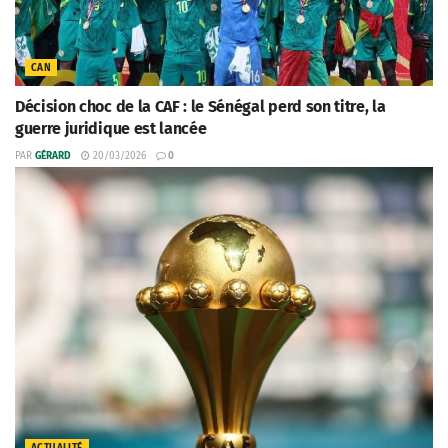
CAN
Décision choc de la CAF : le Sénégal perd son titre, la
guerre juridique est lancée
PAR
GÉRARD
20/03/2026
0
ACTUALITÉ