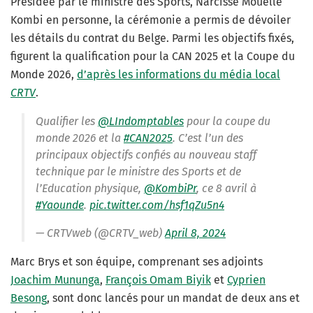
Présidée par le ministre des Sports, Narcisse Mouelle
Kombi en personne, la cérémonie a permis de dévoiler
les détails du contrat du Belge. Parmi les objectifs fixés,
figurent la qualification pour la CAN 2025 et la Coupe du
Monde 2026,
d’après les informations du média local
CRTV
.
Qualifier les
@LIndomptables
pour la coupe du
monde 2026 et la
#CAN2025
. C’est l’un des
principaux objectifs confiés au nouveau staff
technique par le ministre des Sports et de
l’Education physique,
@KombiPr
, ce 8 avril à
#Yaounde
.
pic.twitter.com/hsf1qZu5n4
— CRTVweb (@CRTV_web)
April 8, 2024
Marc Brys et son équipe, comprenant ses adjoints
Joachim Mununga
,
François Omam Biyik
et
Cyprien
Besong
, sont donc lancés pour un mandat de deux ans et