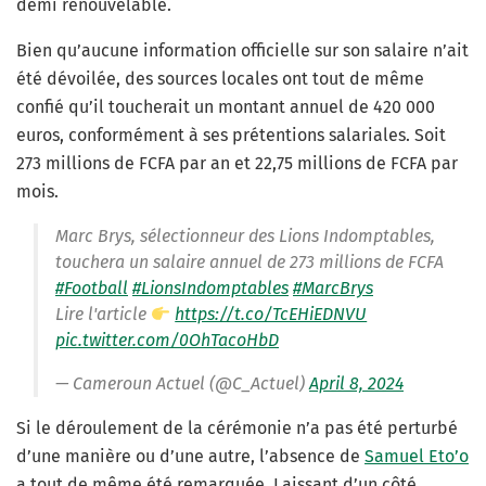
demi renouvelable.
Bien qu’aucune information officielle sur son salaire n’ait
été dévoilée, des sources locales ont tout de même
confié qu’il toucherait un montant annuel de 420 000
euros, conformément à ses prétentions salariales. Soit
273 millions de FCFA par an et 22,75 millions de FCFA par
mois.
Marc Brys, sélectionneur des Lions Indomptables,
touchera un salaire annuel de 273 millions de FCFA
#Football
#LionsIndomptables
#MarcBrys
Lire l'article
https://t.co/TcEHiEDNVU
pic.twitter.com/0OhTacoHbD
— Cameroun Actuel (@C_Actuel)
April 8, 2024
Si le déroulement de la cérémonie n’a pas été perturbé
d’une manière ou d’une autre, l’absence de
Samuel Eto’o
a tout de même été remarquée. Laissant d’un côté