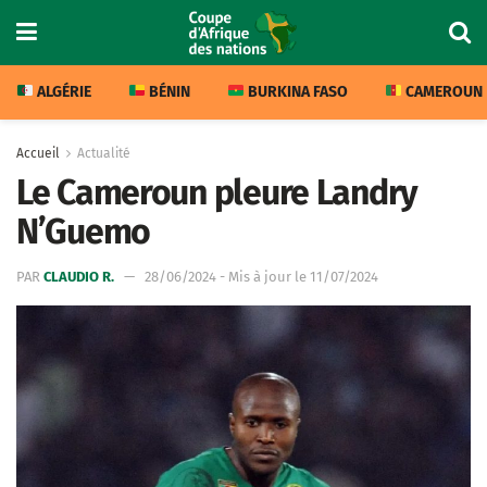
ALGÉRIE
BÉNIN
BURKINA FASO
CAMEROUN
Accueil
Actualité
Le Cameroun pleure Landry
N’Guemo
PAR
CLAUDIO R.
28/06/2024 - Mis à jour le 11/07/2024