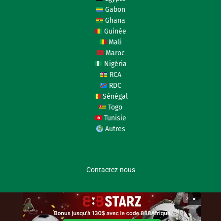
Gabon
Ghana
Guinée
Mali
Maroc
Nigéria
RCA
RDC
Sénégal
Togo
Tunisie
Autres
Contactez-nous
×
coupedafriquedesnations.com © 2026