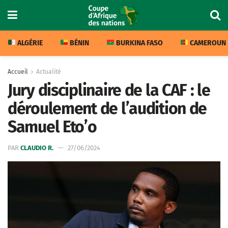
ALGÉRIE
BÉNIN
BURKINA FASO
CAMEROUN
Accueil
Actualité
Jury disciplinaire de la CAF : le
déroulement de l’audition de
Samuel Eto’o
PAR
CLAUDIO R.
27/06/2024