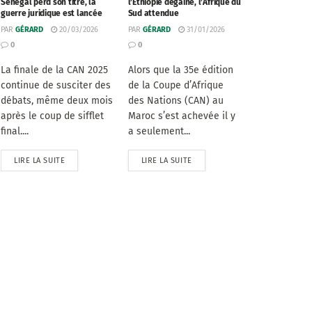
Sénégal perd son titre, la
l’Éthiopie dégaine, l’Afrique du
guerre juridique est lancée
Sud attendue
PAR
GÉRARD
20/03/2026
PAR
GÉRARD
31/01/2026
0
0
La finale de la CAN 2025
Alors que la 35e édition
continue de susciter des
de la Coupe d’Afrique
débats, même deux mois
des Nations (CAN) au
après le coup de sifflet
Maroc s’est achevée il y
final....
a seulement...
LIRE LA SUITE
LIRE LA SUITE