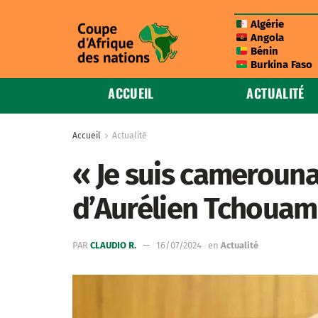
Algérie
Angola
Bénin
Burkina Faso
ACCUEIL
ACTUALITÉ
Accueil
Actualité
« Je suis camerounais
d’Aurélien Tchouame
PAR
CLAUDIO R.
16/07/2024
en
Actualité