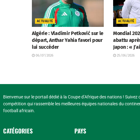
ACTUALITÉ
ACTUALITÉ
Algérie : Vladimir Petković sur le
Mondial 202
départ, Anthar Yahia favori pour
abattu aprè
lui succéder
Japon : « J’a
06/07/2026
25/06/2026
Bienvenue sur le portail dédié à la Coupe d’Afrique des nations ! Suivez d
compétition qui rassemble les meilleures équipes nationales du continen
football africain.
CATÉGORIES
PAYS