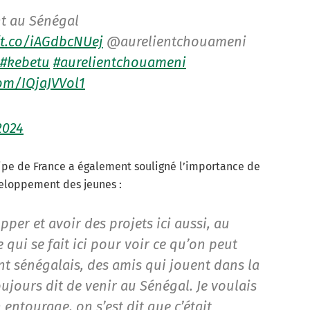
t au Sénégal
/t.co/iAGdbcNUej
@aurelientchouameni
#kebetu
#aurelientchouameni
com/IQjaJVVol1
 2024
uipe de France a également souligné l’importance de
veloppement des jeunes :
per et avoir des projets ici aussi, au
 qui se fait ici pour voir ce qu’on peut
ont sénégalais, des amis qui jouent dans la
oujours dit de venir au Sénégal. Je voulais
entourage, on s’est dit que c’était