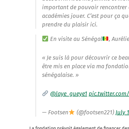
important de pouvoir rencontrer d
académies jouer. C’est pour ça que
prendre du plaisir ici.
En visite au Sénégal
, Aurél
« Je suis là pour découvrir ce bea
être mis en place via ma fondatio
sénégalaise. »
@laye_gueye1
pic.twitter.co
— Footsen
(@footsen221)
July 
La fondation prévoit également de financer des 