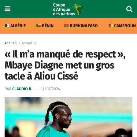
ALGÉRIE
BÉNIN
BURKINA FASO
CAMEROUN
Accueil
Actualité
« Il m’a manqué de respect »,
Mbaye Diagne met un gros
tacle à Aliou Cissé
PAR
CLAUDIO R.
11/07/2024