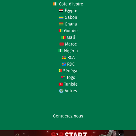
Côte d’Ivoire
Égypte
Gabon
Ghana
Guinée
Mali
Maroc
Nigéria
RCA
RDC
Sénégal
Togo
Tunisie
Autres
Contactez-nous
coupedafriquedesnations.com © 2026
×