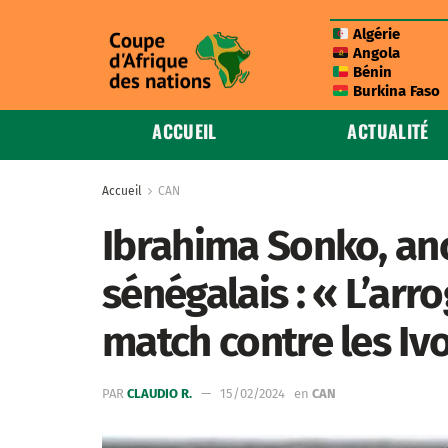
Algérie
Angola
Bénin
Burkina Faso
ACCUEIL
ACTUALITÉ
Accueil
CAN
Ibrahima Sonko, anc
sénégalais : « L’arr
match contre les Ivo
PAR
CLAUDIO R.
15/02/2024
en
CAN