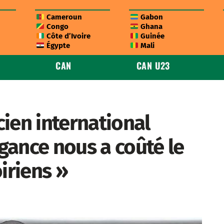
Cameroun
Gabon
Congo
Ghana
Côte d’Ivoire
Guinée
Égypte
Mali
CAN
CAN U23
ien international
ogance nous a coûté le
iriens »