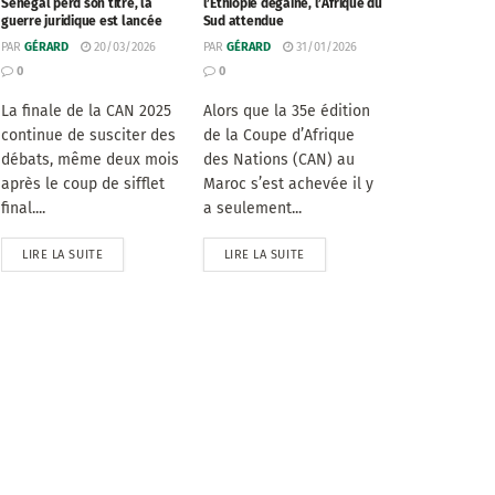
Sénégal perd son titre, la
l’Éthiopie dégaine, l’Afrique du
guerre juridique est lancée
Sud attendue
PAR
GÉRARD
20/03/2026
PAR
GÉRARD
31/01/2026
0
0
La finale de la CAN 2025
Alors que la 35e édition
continue de susciter des
de la Coupe d’Afrique
débats, même deux mois
des Nations (CAN) au
après le coup de sifflet
Maroc s’est achevée il y
final....
a seulement...
LIRE LA SUITE
LIRE LA SUITE