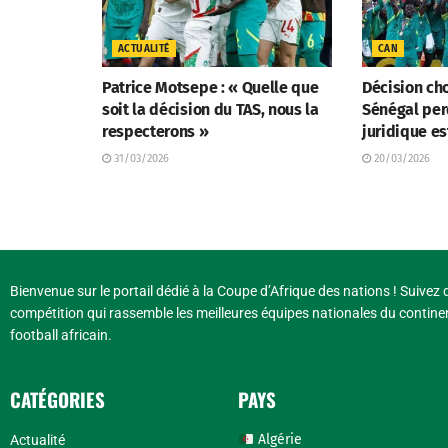
ACTUALITÉ
CAN
Patrice Motsepe : « Quelle que
Décision cho
soit la décision du TAS, nous la
Sénégal perd
respecterons »
juridique es
31/03/2026
20/03/2026
Bienvenue sur le portail dédié à la Coupe d’Afrique des nations ! Suivez d
compétition qui rassemble les meilleures équipes nationales du continen
football africain.
CATÉGORIES
PAYS
Algérie
Actualité