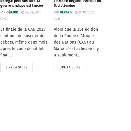
Sénégal perd son titre, la
l’Éthiopie dégaine, l’Afrique du
guerre juridique est lancée
Sud attendue
PAR
GÉRARD
20/03/2026
PAR
GÉRARD
31/01/2026
0
0
La finale de la CAN 2025
Alors que la 35e édition
continue de susciter des
de la Coupe d’Afrique
débats, même deux mois
des Nations (CAN) au
après le coup de sifflet
Maroc s’est achevée il y
final....
a seulement...
LIRE LA SUITE
LIRE LA SUITE