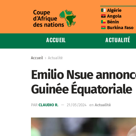
Algérie
Angola
Bénin
Burkina Faso
ACCUEIL
ACTUALITÉ
Accueil
Actualité
Emilio Nsue annonce
Guinée Équatoriale
PAR
CLAUDIO R.
21/05/2024
en
Actualité