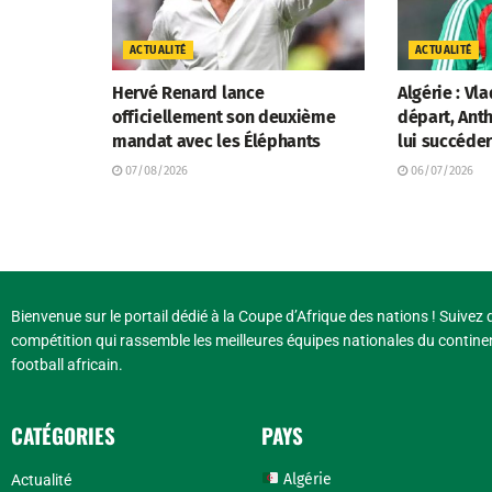
ACTUALITÉ
ACTUALITÉ
Hervé Renard lance
Algérie : Vl
officiellement son deuxième
départ, Anth
mandat avec les Éléphants
lui succéde
07/08/2026
06/07/2026
Bienvenue sur le portail dédié à la Coupe d’Afrique des nations ! Suivez d
compétition qui rassemble les meilleures équipes nationales du continen
football africain.
CATÉGORIES
PAYS
Algérie
Actualité