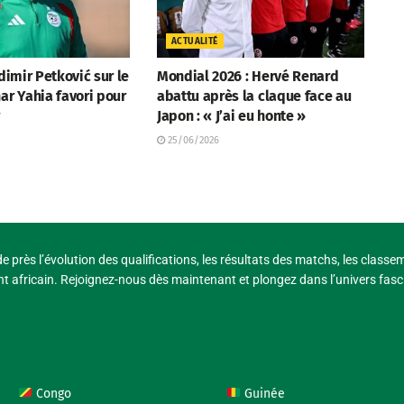
ACTUALITÉ
adimir Petković sur le
Mondial 2026 : Hervé Renard
ar Yahia favori pour
abattu après la claque face au
r
Japon : « J’ai eu honte »
25/06/2026
e près l’évolution des qualifications, les résultats des matchs, les classe
t africain. Rejoignez-nous dès maintenant et plongez dans l’univers fasci
Congo
Guinée