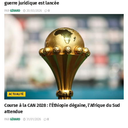
guerre juridique est lancée
PAR
GÉRARD
20/03/2026
0
ACTUALITÉ
Course à la CAN 2028 : l’Éthiopie dégaine, l’Afrique du Sud
attendue
PAR
GÉRARD
31/01/2026
0