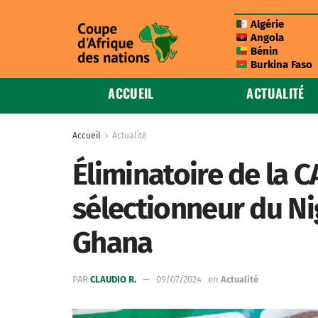
Algérie
Angola
Bénin
Burkina Faso
ACCUEIL
ACTUALITÉ
Accueil
Actualité
Éliminatoire de la C
sélectionneur du Ni
Ghana
PAR
CLAUDIO R.
09/07/2024
en
Actualité