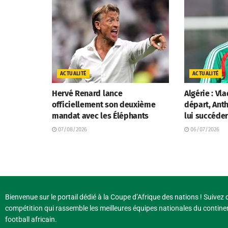
ACTUALITÉ
ACTUALITÉ
Hervé Renard lance
Algérie : Vl
officiellement son deuxième
départ, Anth
mandat avec les Éléphants
lui succéde
07/08/2026
06/07/2026
Bienvenue sur le portail dédié à la Coupe d’Afrique des nations ! Suivez d
compétition qui rassemble les meilleures équipes nationales du continen
football africain.