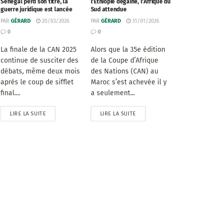
Sénégal perd son titre, la
l’Éthiopie dégaine, l’Afrique du
guerre juridique est lancée
Sud attendue
PAR
GÉRARD
20/03/2026
PAR
GÉRARD
31/01/2026
0
0
La finale de la CAN 2025
Alors que la 35e édition
continue de susciter des
de la Coupe d’Afrique
débats, même deux mois
des Nations (CAN) au
après le coup de sifflet
Maroc s’est achevée il y
final....
a seulement...
LIRE LA SUITE
LIRE LA SUITE