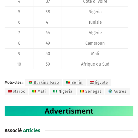
4
37
Côte d’Ivoire
5
38
Nigeria
6
41
Tunisie
7
44
Algérie
8
49
Cameroun
9
50
Mali
10
59
Afrique du Sud
Mots-clés :
Burkina Faso
Bénin
Égypte
Maroc
Mali
Nigéria
Sénégal
Autres
Associé
Articles