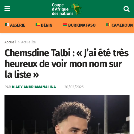
ALGÉRIE
BÉNIN
BURKINA FASO
CAMEROUN
Accueil
Actualité
Chemsdine Talbi : « J’ai été très
heureux de voir mon nom sur
la liste »
PAR
KIADY ANDRIAMANALINA
20/03/2025