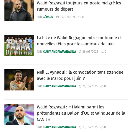
Walid Regragui toujours en poste malgré les
rumeurs de départ
PAR
GÉRARD
09/02/2026
0
La liste de Walid Regragui entre continuité et
nouvelles têtes pour les amicaux de juin
PAR
KIADY ANDRIAMANALINA
28/05/2025
0
Neil El Aynaoui : la convocation tant attendue
avec le Maroc pour juin ?
PAR
KIADY ANDRIAMANALINA
21/05/2025
0
Walid Regragui : « Hakimi parmi les
prétendants au Ballon d’Or, et vainqueur de la
CAN ! »
PAR
KIADY ANDRIAMANALINA
16/05/2025
0