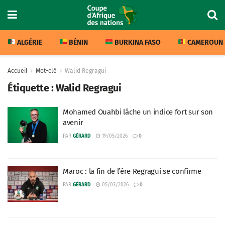
ALGÉRIE
BÉNIN
BURKINA FASO
CAMEROUN
Accueil
Mot-clé
Walid Regragui
Étiquette :
Walid Regragui
Mohamed Ouahbi lâche un indice fort sur son
avenir
PAR
GÉRARD
19/05/2026
0
Maroc : la fin de l’ère Regragui se confirme
PAR
GÉRARD
05/03/2026
0