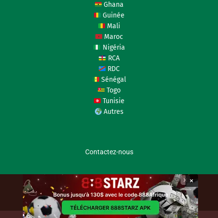
Ghana
Guinée
Mali
Maroc
Nigéria
RCA
RDC
Sénégal
Togo
Tunisie
Autres
Contactez-nous
×
coupedafriquedesnations.com © 2026