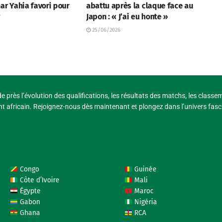
ar Yahia favori pour
abattu après la claque face au
r
Japon : « J’ai eu honte »
25/06/2026
e près l’évolution des qualifications, les résultats des matchs, les classe
t africain. Rejoignez-nous dès maintenant et plongez dans l’univers fasci
Congo
Guinée
Côte d’Ivoire
Mali
Égypte
Maroc
Gabon
Nigéria
Ghana
RCA