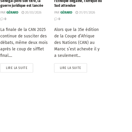
Sénégal perd son titre, la
l’Éthiopie dégaine, l’Afrique du
guerre juridique est lancée
Sud attendue
PAR
GÉRARD
20/03/2026
PAR
GÉRARD
31/01/2026
0
0
La finale de la CAN 2025
Alors que la 35e édition
continue de susciter des
de la Coupe d’Afrique
débats, même deux mois
des Nations (CAN) au
après le coup de sifflet
Maroc s’est achevée il y
final....
a seulement...
LIRE LA SUITE
LIRE LA SUITE