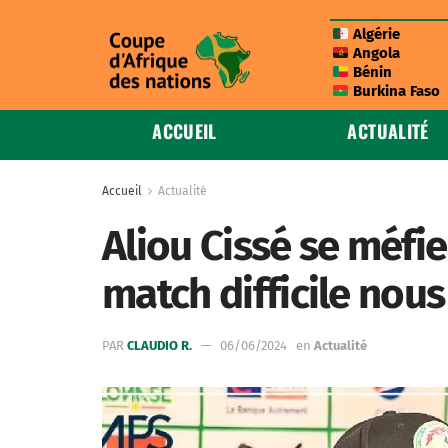
Algérie
Angola
Bénin
Burkina Faso
ACCUEIL
ACTUALITÉ
Accueil
Actualité
Aliou Cissé se méfie
match difficile nous
PAR
CLAUDIO R.
06/06/2024
en
Actualité