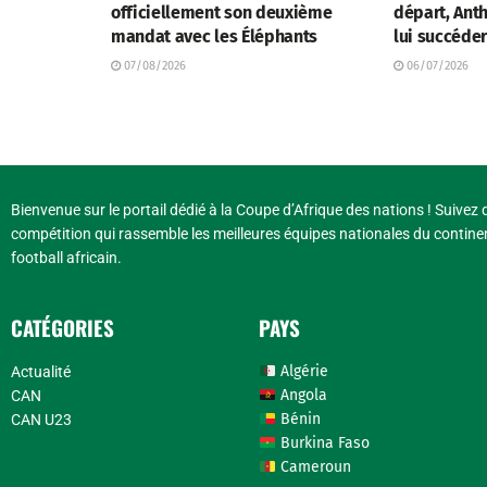
officiellement son deuxième
départ, Anth
mandat avec les Éléphants
lui succéde
07/08/2026
06/07/2026
Bienvenue sur le portail dédié à la Coupe d’Afrique des nations ! Suivez d
compétition qui rassemble les meilleures équipes nationales du continen
football africain.
CATÉGORIES
PAYS
Algérie
Actualité
Angola
CAN
Bénin
CAN U23
Burkina Faso
Cameroun