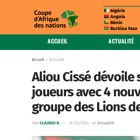
Algérie
Angola
Bénin
Burkina Faso
ACCUEIL
ACTUALITÉ
Accueil
Actualité
Aliou Cissé dévoile s
joueurs avec 4 nouv
groupe des Lions de
PAR
CLAUDIO R.
16/03/2024
en
Actualité