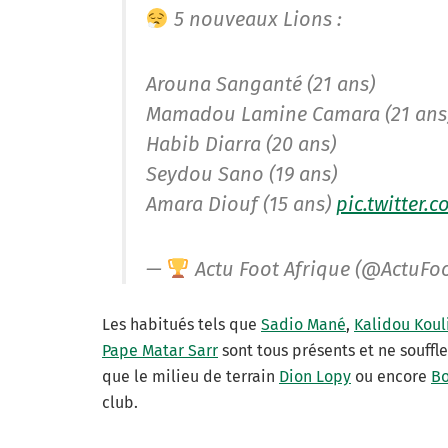
5 nouveaux Lions :
Arouna Sanganté (21 ans)
Mamadou Lamine Camara (21 ans
Habib Diarra (20 ans)
Seydou Sano (19 ans)
Amara Diouf (15 ans)
pic.twitter.
—
Actu Foot Afrique (@ActuFo
Les habitués tels que
Sadio Mané
,
Kalidou Koul
Pape Matar Sarr
sont tous présents et ne souffle
que le milieu de terrain
Dion Lopy
ou encore
Bo
club.