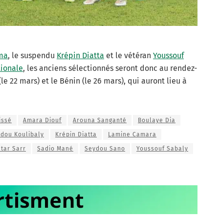
ma
, le suspendu
Krépin Diatta
et le vétéran
Youssouf
tionale
, les anciens sélectionnés seront donc au rendez-
 22 mars) et le Bénin (le 26 mars), qui auront lieu à
issé
Amara Diouf
Arouna Sanganté
Boulaye Dia
idou Koulibaly
Krépin Diatta
Lamine Camara
tar Sarr
Sadio Mané
Seydou Sano
Youssouf Sabaly