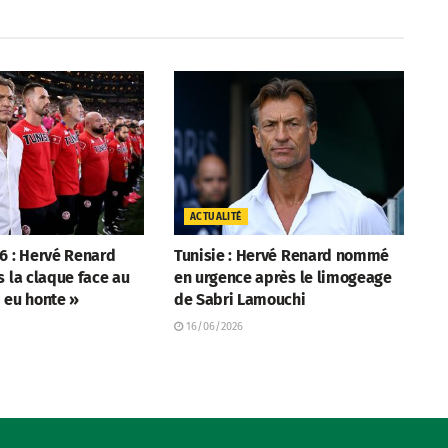
ACTUALITÉ
6 : Hervé Renard
Tunisie : Hervé Renard nommé
s la claque face au
en urgence après le limogeage
i eu honte »
de Sabri Lamouchi
16/06/2026