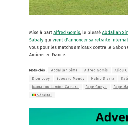
Mise à part
Alfred Gomis
, le blessé
Abdallah Si
Sabaly
qui
vient d’annoncer sa retraite interna
vous pour les matchs amicaux contre le Gabon (le
Amiens en France.
Mots-clés :
Abdallah Sima
Alfred Gomis
Aliou C
Dion Lopy
Edouard Mendy
Habib Diarra
Kal
Mamadou Lamine Camara
Pape Gueye
Pape Ma
Sénégal