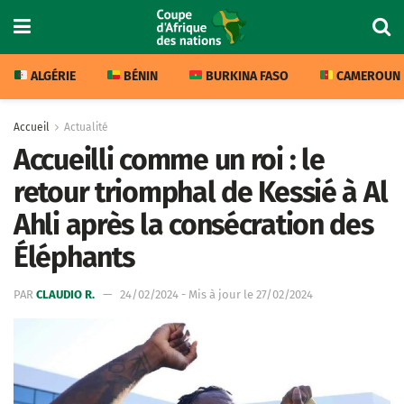
ALGÉRIE
BÉNIN
BURKINA FASO
CAMEROUN
Accueil
Actualité
Accueilli comme un roi : le
retour triomphal de Kessié à Al
Ahli après la consécration des
Éléphants
PAR
CLAUDIO R.
24/02/2024 - Mis à jour le 27/02/2024