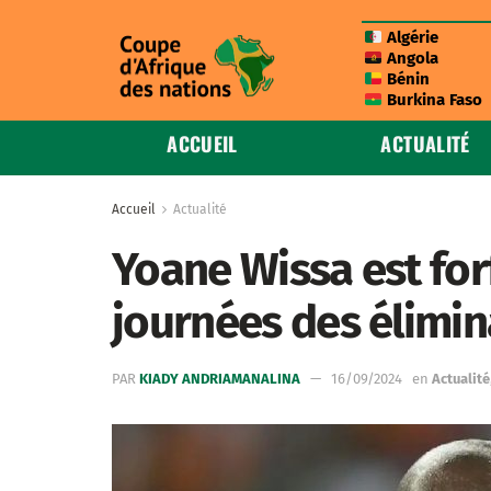
Algérie
Angola
Bénin
Burkina Faso
ACCUEIL
ACTUALITÉ
Accueil
Actualité
Yoane Wissa est forf
journées des élimin
PAR
KIADY ANDRIAMANALINA
16/09/2024
en
Actualité