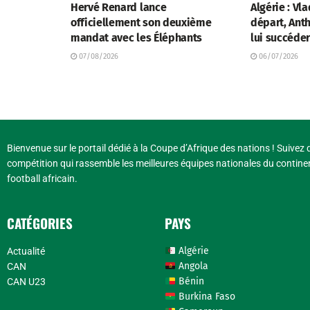
Hervé Renard lance
Algérie : Vl
officiellement son deuxième
départ, Anth
mandat avec les Éléphants
lui succéde
07/08/2026
06/07/2026
Bienvenue sur le portail dédié à la Coupe d’Afrique des nations ! Suivez d
compétition qui rassemble les meilleures équipes nationales du continen
football africain.
CATÉGORIES
PAYS
Algérie
Actualité
Angola
CAN
Bénin
CAN U23
Burkina Faso