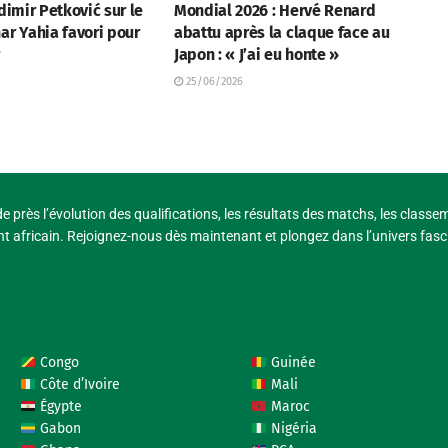
adimir Petković sur le
Mondial 2026 : Hervé Renard
ar Yahia favori pour
abattu après la claque face au
r
Japon : « J’ai eu honte »
25/06/2026
e près l’évolution des qualifications, les résultats des matchs, les classe
t africain. Rejoignez-nous dès maintenant et plongez dans l’univers fasci
Congo
Guinée
Côte d’Ivoire
Mali
Égypte
Maroc
Gabon
Nigéria