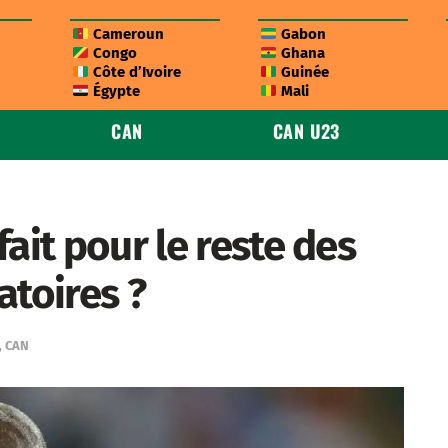
Cameroun
Gabon
Congo
Ghana
Côte d’Ivoire
Guinée
Égypte
Mali
CAN
CAN U23
ait pour le reste des
atoires ?
,
CAN