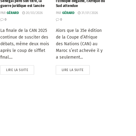
Sénégal perd son titre, la
l’Éthiopie dégaine, l’Afrique du
guerre juridique est lancée
Sud attendue
PAR
GÉRARD
20/03/2026
PAR
GÉRARD
31/01/2026
0
0
La finale de la CAN 2025
Alors que la 35e édition
continue de susciter des
de la Coupe d’Afrique
débats, même deux mois
des Nations (CAN) au
après le coup de sifflet
Maroc s’est achevée il y
final....
a seulement...
LIRE LA SUITE
LIRE LA SUITE