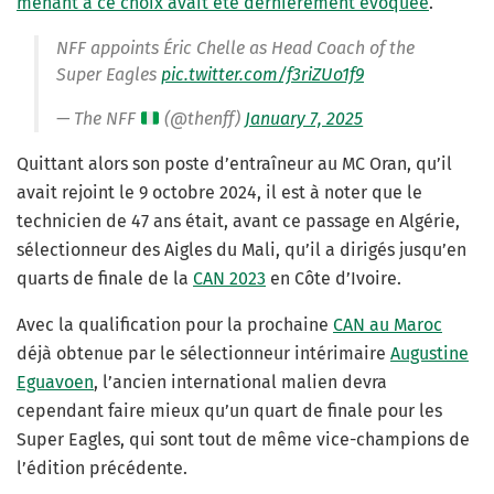
menant à ce choix avait été dernièrement évoquée
.
NFF appoints Éric Chelle as Head Coach of the
Super Eagles
pic.twitter.com/f3riZUo1f9
— The NFF
(@thenff)
January 7, 2025
Quittant alors son poste d’entraîneur au MC Oran, qu’il
avait rejoint le 9 octobre 2024, il est à noter que le
technicien de 47 ans était, avant ce passage en Algérie,
sélectionneur des Aigles du Mali, qu’il a dirigés jusqu’en
quarts de finale de la
CAN 2023
en Côte d’Ivoire.
Avec la qualification pour la prochaine
CAN au Maroc
déjà obtenue par le sélectionneur intérimaire
Augustine
Eguavoen
, l’ancien international malien devra
cependant faire mieux qu’un quart de finale pour les
Super Eagles, qui sont tout de même vice-champions de
l’édition précédente.