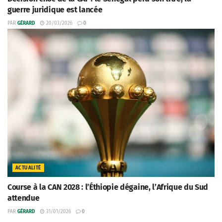
guerre juridique est lancée
PAR
GÉRARD
20/03/2026
0
ACTUALITÉ
Course à la CAN 2028 : l’Éthiopie dégaine, l’Afrique du Sud
attendue
PAR
GÉRARD
31/01/2026
0