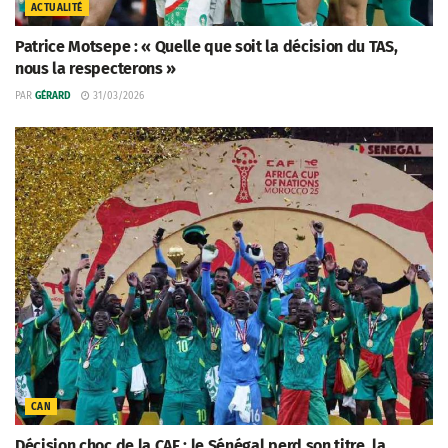
ACTUALITÉ
Patrice Motsepe : « Quelle que soit la décision du TAS,
nous la respecterons »
PAR
GÉRARD
31/03/2026
CAN
Décision choc de la CAF : le Sénégal perd son titre, la