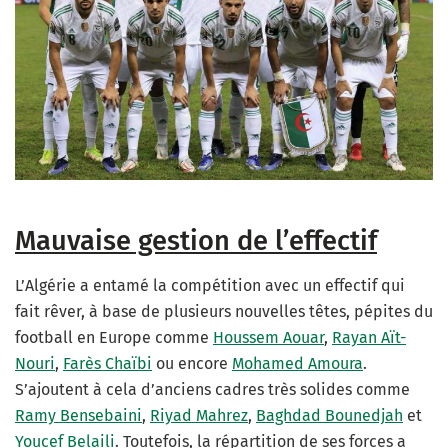
Mauvaise gestion de l’effectif
L’Algérie a entamé la compétition avec un effectif qui
fait rêver, à base de plusieurs nouvelles têtes, pépites du
football en Europe comme
Houssem Aouar
,
Rayan Aït-
Nouri
,
Farès Chaïbi
ou encore
Mohamed Amoura
.
S’ajoutent à cela d’anciens cadres très solides comme
Ramy Bensebaini
,
Riyad Mahrez
,
Baghdad Bounedjah
et
Youcef Belaili
. Toutefois, la répartition de ses forces a