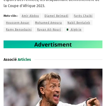
la Coupe d’Afrique 2023.
Mots-clés :
Amir Abdou
Djamel Belmadi
Farés Chaïbi
Houssem Aouar
Mohamed Amoura
Nabil Bentaleb
Ramy Bensebaïni
Rayan Aït-Nouri
Algérie
Associé
Articles