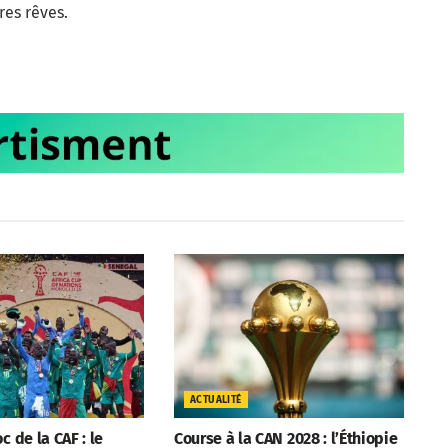
res rêves.
ACTUALITÉ
c de la CAF : le
Course à la CAN 2028 : l’Éthiopie