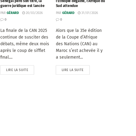
Sénégal perd son titre, la
l’Éthiopie dégaine, l’Afrique du
guerre juridique est lancée
Sud attendue
PAR
GÉRARD
20/03/2026
PAR
GÉRARD
31/01/2026
0
0
La finale de la CAN 2025
Alors que la 35e édition
continue de susciter des
de la Coupe d’Afrique
débats, même deux mois
des Nations (CAN) au
après le coup de sifflet
Maroc s’est achevée il y
final....
a seulement...
LIRE LA SUITE
LIRE LA SUITE