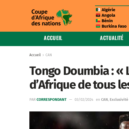
Algérie
Angola
Bénin
Burkina Faso
ACCUEIL
ACTUALITÉ
Accueil
CAN
Tongo Doumbia : « 
d’Afrique de tous l
PAR
CORRESPONDANT
03/02/2024
en
CAN
,
Exclusivité