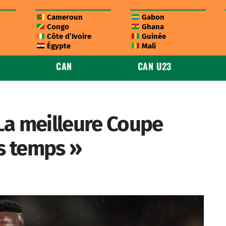
Cameroun
Gabon
Congo
Ghana
Côte d’Ivoire
Guinée
Égypte
Mali
CAN
CAN U23
La meilleure Coupe
es temps »