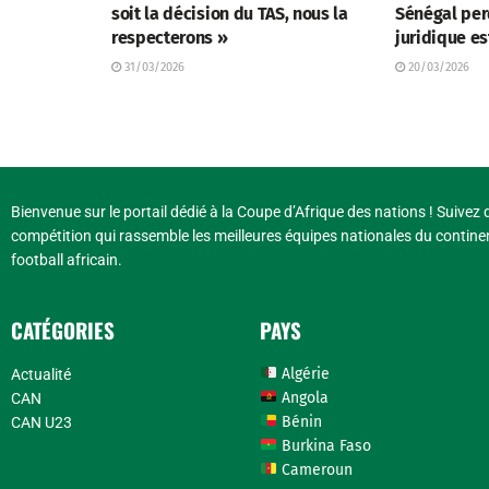
soit la décision du TAS, nous la
Sénégal perd
respecterons »
juridique es
31/03/2026
20/03/2026
Bienvenue sur le portail dédié à la Coupe d’Afrique des nations ! Suivez d
compétition qui rassemble les meilleures équipes nationales du continen
football africain.
CATÉGORIES
PAYS
Algérie
Actualité
Angola
CAN
Bénin
CAN U23
Burkina Faso
Cameroun