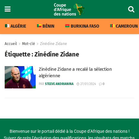
ALGÉRIE
BÉNIN
BURKINA FASO
CAMEROUN
Accueil
Mot-clé
Zinédine Zidane
Étiquette :
Zinédine Zidane
Zinédine Zidane a recalé la sélection
algérienne
PAR
STEEVE ANDRIANINA
27/01/2024
0
Bienvenue sur le portail dédié à la Coupe d’Afrique des nations !
Suivez de près l’évolution des qualifications, les résultats des matchs,