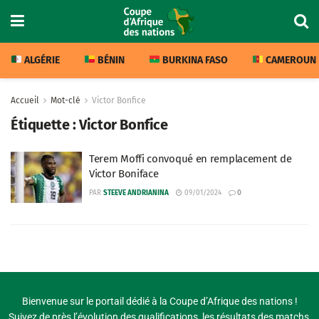
ALGÉRIE
BÉNIN
BURKINA FASO
CAMEROUN
Accueil
Mot-clé
Victor Bonfice
Étiquette :
Victor Bonfice
Terem Moffi convoqué en remplacement de
Victor Boniface
PAR
STEEVE ANDRIANINA
09/01/2024
0
Bienvenue sur le portail dédié à la Coupe d’Afrique des nations !
Suivez de près l’évolution des qualifications, les résultats des matchs,