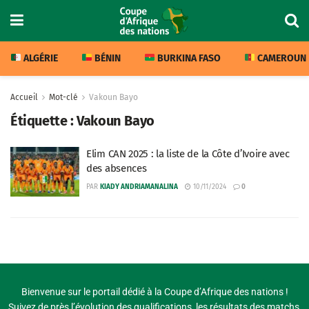
ALGÉRIE
BÉNIN
BURKINA FASO
CAMEROUN
Accueil
Mot-clé
Vakoun Bayo
Étiquette :
Vakoun Bayo
Elim CAN 2025 : la liste de la Côte d’Ivoire avec
des absences
PAR
KIADY ANDRIAMANALINA
10/11/2024
0
Bienvenue sur le portail dédié à la Coupe d’Afrique des nations !
Suivez de près l’évolution des qualifications, les résultats des matchs,