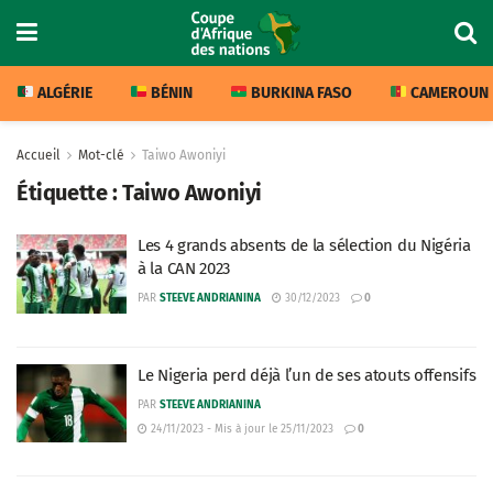
ALGÉRIE
BÉNIN
BURKINA FASO
CAMEROUN
Accueil
Mot-clé
Taiwo Awoniyi
Étiquette :
Taiwo Awoniyi
Les 4 grands absents de la sélection du Nigéria
à la CAN 2023
PAR
STEEVE ANDRIANINA
30/12/2023
0
Le Nigeria perd déjà l’un de ses atouts offensifs
PAR
STEEVE ANDRIANINA
24/11/2023 - Mis à jour le 25/11/2023
0