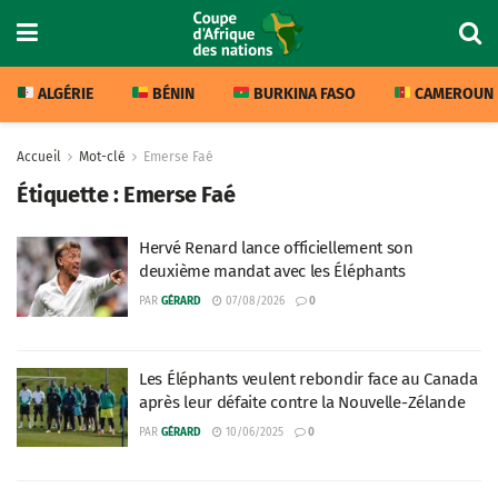
ALGÉRIE
BÉNIN
BURKINA FASO
CAMEROUN
Accueil
Mot-clé
Emerse Faé
Étiquette :
Emerse Faé
Hervé Renard lance officiellement son
deuxième mandat avec les Éléphants
PAR
GÉRARD
07/08/2026
0
Les Éléphants veulent rebondir face au Canada
après leur défaite contre la Nouvelle-Zélande
PAR
GÉRARD
10/06/2025
0