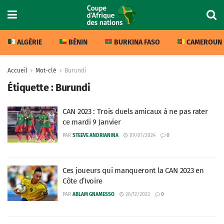
ALGÉRIE
BÉNIN
BURKINA FASO
CAMEROUN
Accueil
Mot-clé
Burundi
Étiquette :
Burundi
CAN 2023 : Trois duels amicaux à ne pas rater
ce mardi 9 Janvier
PAR
STEEVE ANDRIANINA
09/01/2024
0
Ces joueurs qui manqueront la CAN 2023 en
Côte d’Ivoire
PAR
ABLAM GNAMESSO
26/12/2023
0