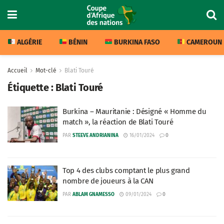
ALGÉRIE
BÉNIN
BURKINA FASO
CAMEROUN
Accueil
Mot-clé
Blati Touré
Étiquette :
Blati Touré
Burkina – Mauritanie : Désigné « Homme du
match », la réaction de Blati Touré
PAR
STEEVE ANDRIANINA
16/01/2024
0
Top 4 des clubs comptant le plus grand
nombre de joueurs à la CAN
PAR
ABLAM GNAMESSO
09/01/2024
0