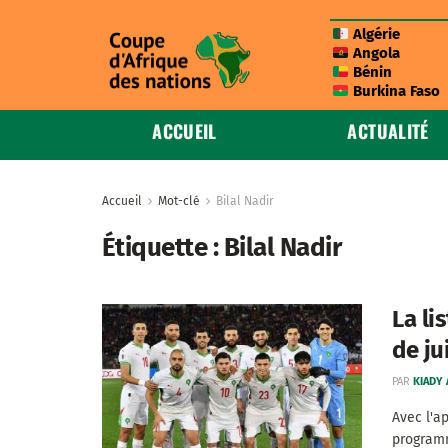
Algérie
Angola
Bénin
Burkina Faso
ACCUEIL
ACTUALITÉ
Accueil
Mot-clé
Bilal Nadir
Étiquette :
Bilal Nadir
La li
de ju
PAR
KIADY
Avec l'a
programm