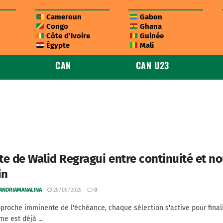
Cameroun
Gabon
Congo
Ghana
Côte d’Ivoire
Guinée
Égypte
Mali
CAN
CAN U23
ste de Walid Regragui entre continuité et n
in
 ANDRIAMANALINA
28/05/2025
0
pproche imminente de l'échéance, chaque sélection s'active pour finali
e est déjà ...