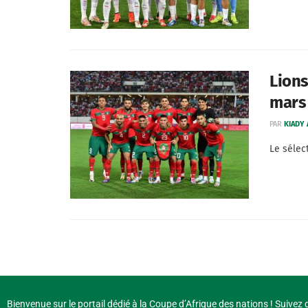
Lions
mars
PAR
KIADY
Le sélec
Bienvenue sur le portail dédié à la Coupe d’Afrique des nations ! Suivez d